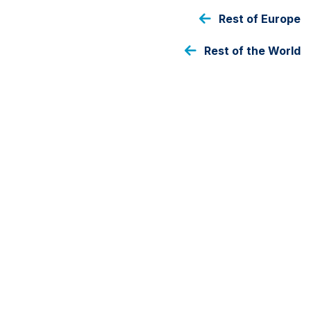
Rest of Europe
عدد مرّات التداول
Daily
Rest of the World
حجم الصندوق
SAR
20,958,502
As at 05 Aug 2026
فئة الأسهم
Growth-SAR-B
عملة فئة الأسهم
SAR