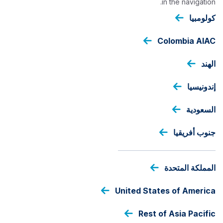
in the navigation.
تجاوز
إلى
كولومبيا
المحتوى
الرئيسي
Colombia AIAC
الهند
LOCAL CURRENCY
إندونيسيا
Ashmore GCC Diversified
Trade Fund - Class B
السعودية
جنوب أفريقيا
فئة أسهم الصندوق
المملكة المتحدة
fund
United States of America
share
السعر
class
SAR
13.2591
Rest of Asia Pacific
As at 05 Aug 2026