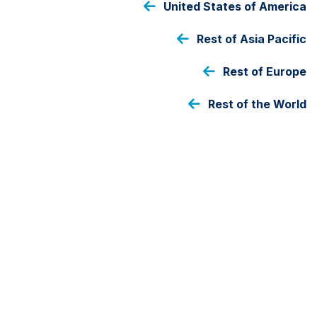
United States of America
عدد مرّات التداول
Rest of Asia Pacific
Daily
Rest of Europe
حجم الصندوق
Rest of the World
IDR
25,980,116,303
As at 31 Jul 2026
عملة فئة الأسهم
IDR
تفاصيل
مكتبة المستندات